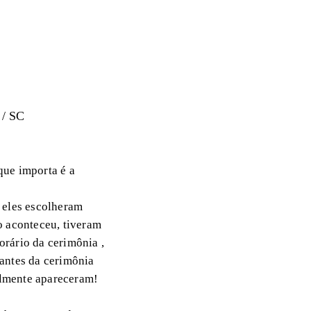
 / SC
que importa é a
 eles escolheram
o aconteceu, tiveram
orário da cerimônia ,
 antes da cerimônia
almente apareceram!