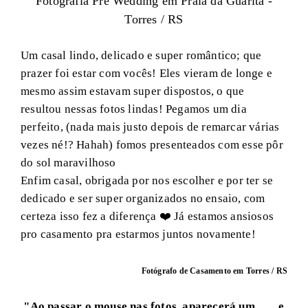
Fotografia Pré Wedding em Praia da Guarita -
Torres / RS
Um casal lindo, delicado e super romântico; que
prazer foi estar com vocês! Eles vieram de longe e
mesmo assim estavam super dispostos, o que
resultou nessas fotos lindas! Pegamos um dia
perfeito, (nada mais justo depois de remarcar várias
vezes né!? Hahah) fomos presenteados com esse pôr
do sol maravilhoso
Enfim casal, obrigada por nos escolher e por ter se
dedicado e ser super organizados no ensaio, com
certeza isso fez a diferença ❤️ Já estamos ansiosos
pro casamento pra estarmos juntos novamente!
Fotógrafo de Casamento em Torres / RS
"Ao passar o mouse nas fotos, aparecerá um
e