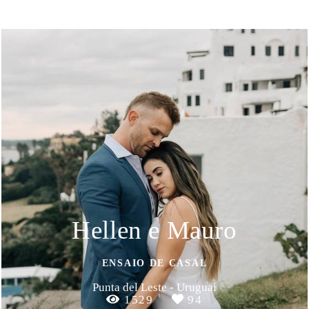
Hellen e Mauro
ENSAIO DE CASAL
Punta del Leste - Uruguai
1529
94