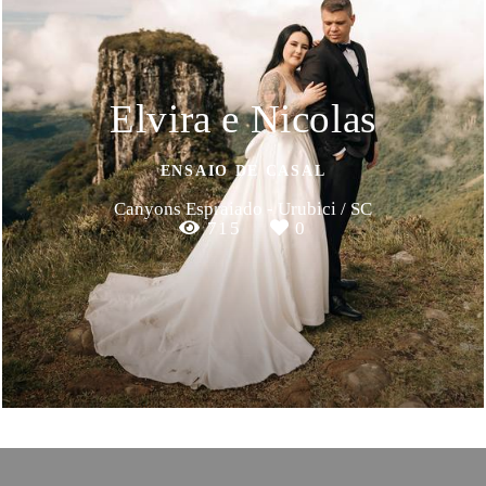
Elvira e Nicolas
ENSAIO DE CASAL
Canyons Espraiado - Urubici / SC
715
0