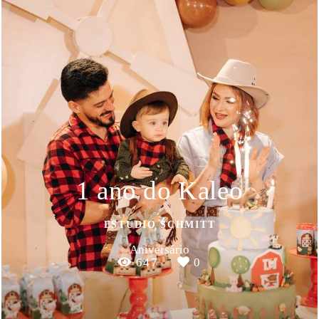
1 ano do Kaleo
ESTÚDIO SCHMITT
Aniversário
647
0