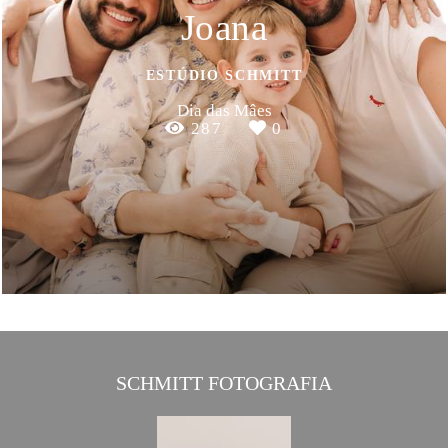
Joana
ESTÚDIO SCHMITT
Dia das Mâes
287
0
SCHMITT FOTOGRAFIA