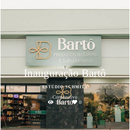
Inauguração Bartô
ESTÚDIO SCHMITT
Corporativo
349
0