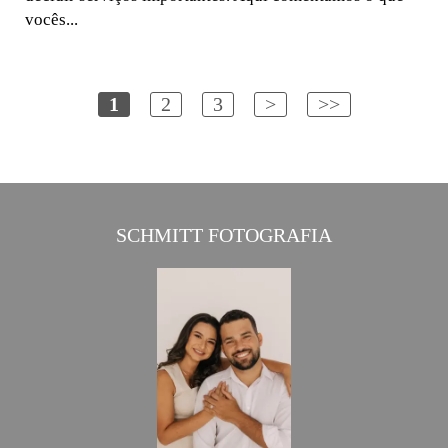
vocês...
1
2
3
>
>>
SCHMITT FOTOGRAFIA